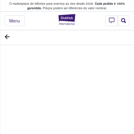
O marketplace de bilhetes para eventos ao vivo desde 2009.
Cada pedido é 100%
 os fãs compram e vendem bilhetes
garantido.
Preços podem ser diferentes do valor nominal.
StubHub – onde o
Menu