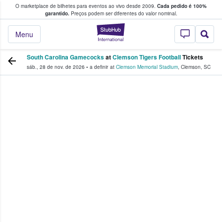
O marketplace de bilhetes para eventos ao vivo desde 2009.
Cada pedido é 100%
 os fãs compram e vendem bilhetes
garantido.
Preços podem ser diferentes do valor nominal.
StubHub – onde o
Menu
South Carolina Gamecocks
at
Clemson Tigers Football
Tickets
sáb., 28 de nov. de 2026
•
a definir
at
Clemson Memorial Stadium
,
Clemson
,
SC