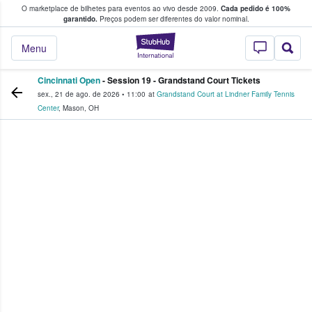
O marketplace de bilhetes para eventos ao vivo desde 2009.
Cada pedido é 100%
 os fãs compram e vendem bilhetes
garantido.
Preços podem ser diferentes do valor nominal.
StubHub – onde o
Menu
Cincinnati Open
- Session 19 - Grandstand Court Tickets
sex., 21 de ago. de 2026
•
11:00
at
Grandstand Court at Lindner Family Tennis
Center
,
Mason
,
OH