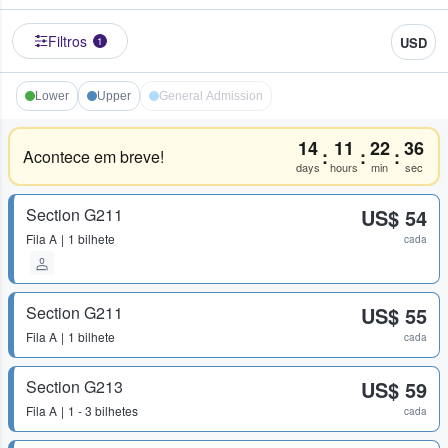
Filtros
USD
1
Lower
Upper
General Admission
14
11
22
36
:
:
:
Acontece em breve!
days
hours
min
sec
Section G211
US$ 54
Fila
A
1 bilhete
cada
Section G211
US$ 55
Fila
A
1 bilhete
cada
Section G213
US$ 59
Fila
A
1 - 3 bilhetes
cada