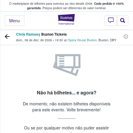
O marketplace de bilhetes para eventos ao vivo desde 2009.
Cada pedido é 100%
 os fãs compram e vendem bilhetes
garantido.
Preços podem ser diferentes do valor nominal.
StubHub – onde o
Menu
Chris Ramsey
Buxton Tickets
dom., 06 de dez. de 2026
•
19:30
at
Opera House Buxton
,
Buxton
,
DBY
Não há bilhetes... e agora?
De momento, não existem bilhetes disponíveis
para este evento. Volte brevemente!
Ou se por qualquer motivo não puder assistir