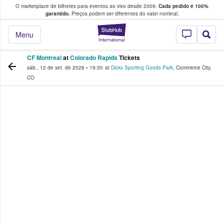
O marketplace de bilhetes para eventos ao vivo desde 2009.
Cada pedido é 100%
 os fãs compram e vendem bilhetes
garantido.
Preços podem ser diferentes do valor nominal.
StubHub – onde o
Menu
CF Montreal
at
Colorado Rapids
Tickets
sáb., 12 de set. de 2026
•
19:30
at
Dicks Sporting Goods Park
,
Commerce City
,
CO