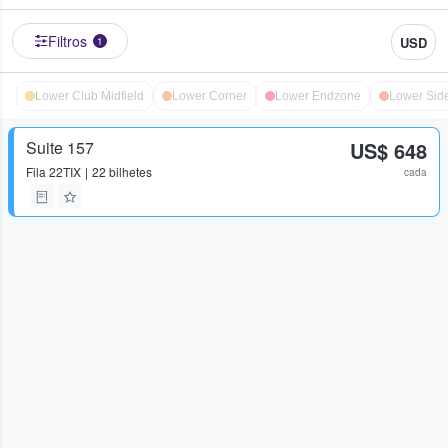
Filtros
USD
1
Lower Club Midfield
Lower Corner
Lower Endzone
Lower Side
Suite 157
US$ 648
Fila
22TIX
22 bilhetes
cada