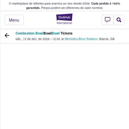
O marketplace de bilhetes para eventos ao vivo desde 2009.
Cada pedido é 100%
 os fãs compram e vendem bilhetes
garantido.
Preços podem ser diferentes do valor nominal.
StubHub – onde o
Menu
Celebration Bowl
Bowl
Bowl
Tickets
sáb., 12 de dez. de 2026
•
12:00
at
Mercedes-Benz Stadium
,
Atlanta
,
GA