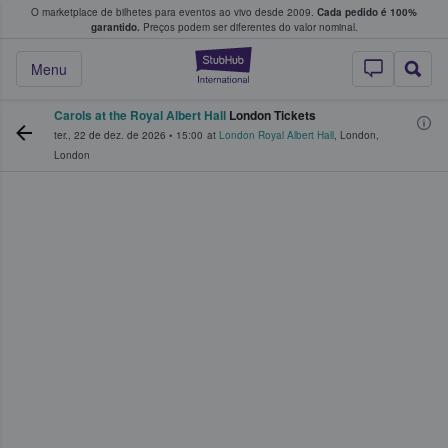
O marketplace de bilhetes para eventos ao vivo desde 2009.
Cada pedido é 100%
 os fãs compram e vendem bilhetes
garantido.
Preços podem ser diferentes do valor nominal.
StubHub – onde o
Menu
Carols at the Royal Albert Hall
London Tickets
ter., 22 de dez. de 2026
•
15:00
at
London Royal Albert Hall
,
London
,
London