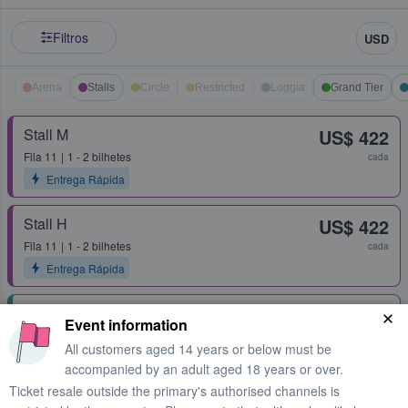
Filtros
USD
Arena
Stalls
Circle
Restricted
Loggia
Grand Tier
Stall M
US$ 422
Fila
11
1 - 2 bilhetes
cada
Entrega Rápida
Stall H
US$ 422
Fila
11
1 - 2 bilhetes
cada
Entrega Rápida
Second Tier Box 72
US$ 575
Event information
Fila
1
1 - 4 bilhetes
cada
All customers aged 14 years or below must be
Entrega Rápida
accompanied by an adult aged 18 years or over.
Ticket resale outside the primary's authorised channels is
Grand Tier Box 32
US$ 737