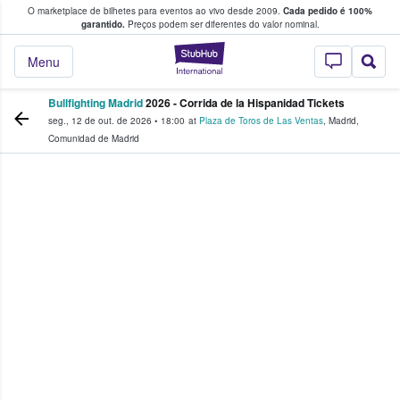
O marketplace de bilhetes para eventos ao vivo desde 2009.
Cada pedido é 100%
 os fãs compram e vendem bilhetes
garantido.
Preços podem ser diferentes do valor nominal.
StubHub – onde o
Menu
Bullfighting Madrid
2026 - Corrida de la Hispanidad Tickets
seg., 12 de out. de 2026
•
18:00
at
Plaza de Toros de Las Ventas
,
Madrid
,
Comunidad de Madrid