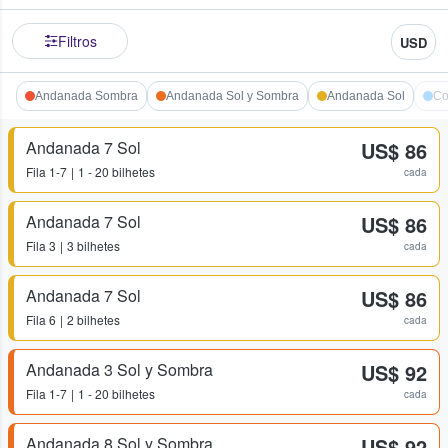
Filtros
USD
Andanada Sombra
Andanada Sol y Sombra
Andanada Sol
Co
Andanada 7 Sol
US$ 86
Fila
1-7
1 - 20 bilhetes
cada
Andanada 7 Sol
US$ 86
Fila
3
3 bilhetes
cada
Andanada 7 Sol
US$ 86
Fila
6
2 bilhetes
cada
Andanada 3 Sol y Sombra
US$ 92
Fila
1-7
1 - 20 bilhetes
cada
Andanada 8 Sol y Sombra
US$ 92