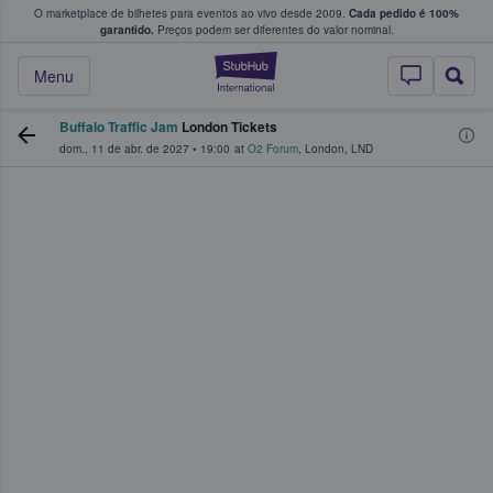
O marketplace de bilhetes para eventos ao vivo desde 2009.
Cada pedido é 100%
 os fãs compram e vendem bilhetes
garantido.
Preços podem ser diferentes do valor nominal.
StubHub – onde o
Menu
Buffalo Traffic Jam
London Tickets
dom., 11 de abr. de 2027
•
19:00
at
O2 Forum
,
London
,
LND