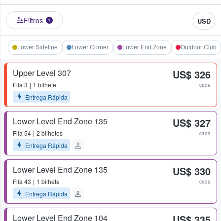
Filtros
USD
1
Lower Sideline
Lower Corner
Lower End Zone
Outdoor Club
Upper Level 307
US$ 326
Fila
3
1 bilhete
cada
Entrega Rápida
Lower Level End Zone 135
US$ 327
Fila
54
2 bilhetes
cada
Entrega Rápida
Lower Level End Zone 135
US$ 330
Fila
43
1 bilhete
cada
Entrega Rápida
Lower Level End Zone 104
US$ 335