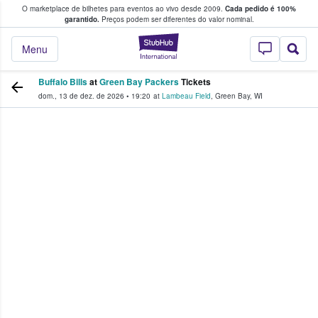
O marketplace de bilhetes para eventos ao vivo desde 2009.
Cada pedido é 100%
 os fãs compram e vendem bilhetes
garantido.
Preços podem ser diferentes do valor nominal.
StubHub – onde o
Menu
Buffalo Bills
at
Green Bay Packers
Tickets
dom., 13 de dez. de 2026
•
19:20
at
Lambeau Field
,
Green Bay
,
WI