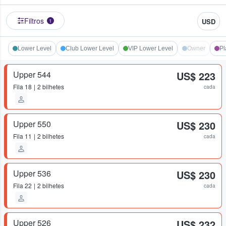
Filtros
USD
1
Lower Level
Club Lower Level
VIP Lower Level
Owner
Pl
Upper 544
US$ 223
Fila
18
2 bilhetes
cada
Upper 550
US$ 230
Fila
11
2 bilhetes
cada
Upper 536
US$ 230
Fila
22
2 bilhetes
cada
Upper 526
US$ 232