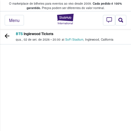
O marketplace de bilhetes para eventos ao vivo desde 2009.
Cada pedido é 100%
 os fãs compram e vendem bilhetes
garantido.
Preços podem ser diferentes do valor nominal.
StubHub – onde o
Menu
BTS
Inglewood Tickets
qua., 02 de set. de 2026
•
20:00
at
SoFi Stadium
,
Inglewood
,
California