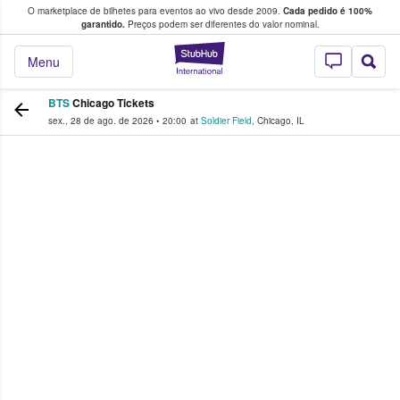
O marketplace de bilhetes para eventos ao vivo desde 2009.
Cada pedido é 100%
 os fãs compram e vendem bilhetes
garantido.
Preços podem ser diferentes do valor nominal.
StubHub – onde o
Menu
BTS
Chicago Tickets
sex., 28 de ago. de 2026
•
20:00
at
Soldier Field
,
Chicago
,
IL