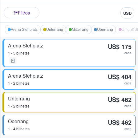
Filtros
USD
Arena Stehplatz
Unterrang
Mittelrang
Oberrang
Umgriff S
Arena Stehplatz
US$ 175
1 - 5 bilhetes
cada
Arena Stehplatz
US$ 404
1 - 2 bilhetes
cada
Unterrang
US$ 462
1 - 2 bilhetes
cada
Oberrang
US$ 462
1 - 4 bilhetes
cada