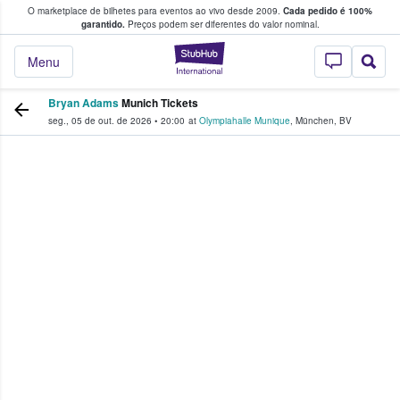
O marketplace de bilhetes para eventos ao vivo desde 2009.
Cada pedido é 100%
 os fãs compram e vendem bilhetes
garantido.
Preços podem ser diferentes do valor nominal.
StubHub – onde o
Menu
Bryan Adams
Munich Tickets
seg., 05 de out. de 2026
•
20:00
at
Olympiahalle Munique
,
München
,
BV