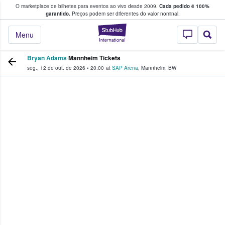
O marketplace de bilhetes para eventos ao vivo desde 2009.
Cada pedido é 100%
 os fãs compram e vendem bilhetes
garantido.
Preços podem ser diferentes do valor nominal.
StubHub – onde o
Menu
Bryan Adams
Mannheim Tickets
seg., 12 de out. de 2026
•
20:00
at
SAP Arena
,
Mannheim
,
BW