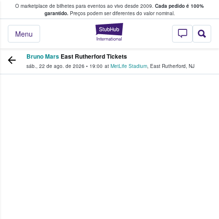
O marketplace de bilhetes para eventos ao vivo desde 2009.
Cada pedido é 100%
 os fãs compram e vendem bilhetes
garantido.
Preços podem ser diferentes do valor nominal.
StubHub – onde o
Menu
Bruno Mars
East Rutherford Tickets
sáb., 22 de ago. de 2026
•
19:00
at
MetLife Stadium
,
East Rutherford
,
NJ