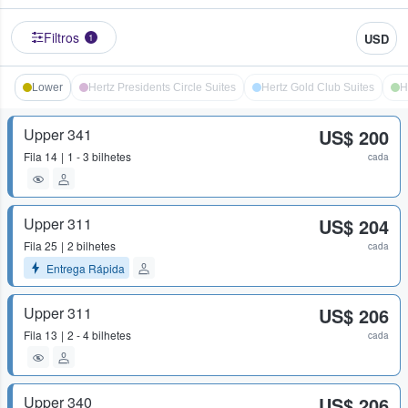
Filtros
USD
1
Lower
Hertz Presidents Circle Suites
Hertz Gold Club Suites
H
Upper 341
US$ 200
Fila
14
1 - 3 bilhetes
cada
Upper 311
US$ 204
Fila
25
2 bilhetes
cada
Entrega Rápida
Upper 311
US$ 206
Fila
13
2 - 4 bilhetes
cada
Upper 340
US$ 206