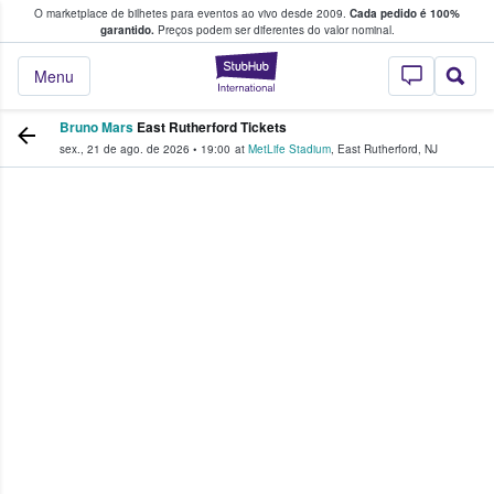
O marketplace de bilhetes para eventos ao vivo desde 2009.
Cada pedido é 100%
 os fãs compram e vendem bilhetes
garantido.
Preços podem ser diferentes do valor nominal.
StubHub – onde o
Menu
Bruno Mars
East Rutherford Tickets
sex., 21 de ago. de 2026
•
19:00
at
MetLife Stadium
,
East Rutherford
,
NJ