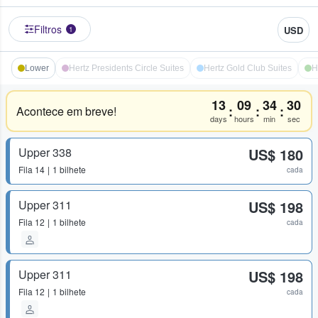
Filtros
USD
1
Lower
Hertz Presidents Circle Suites
Hertz Gold Club Suites
H
13
09
34
30
:
:
:
Acontece em breve!
days
hours
min
sec
Upper 338
US$ 180
Fila
14
1 bilhete
cada
Upper 311
US$ 198
Fila
12
1 bilhete
cada
Upper 311
US$ 198
Fila
12
1 bilhete
cada