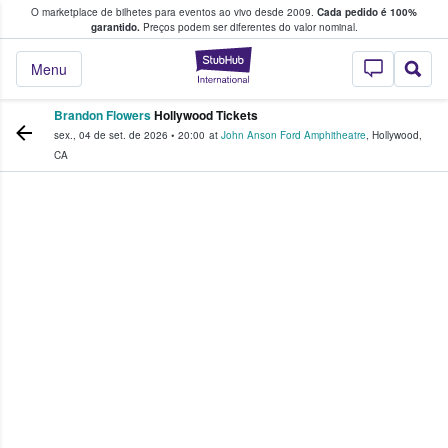
O marketplace de bilhetes para eventos ao vivo desde 2009.
Cada pedido é 100%
 os fãs compram e vendem bilhetes
garantido.
Preços podem ser diferentes do valor nominal.
StubHub – onde o
Menu
Brandon Flowers
Hollywood Tickets
sex., 04 de set. de 2026
•
20:00
at
John Anson Ford Amphitheatre
,
Hollywood
,
CA