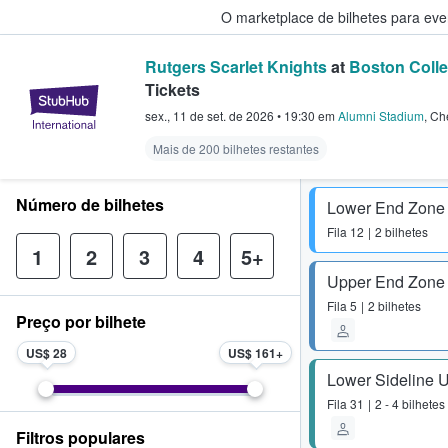
O marketplace de bilhetes para ev
Rutgers Scarlet Knights
at
Boston Colle
Tickets
StubHub – onde os fãs compram 
sex., 11 de set. de 2026
•
19:30
em
Alumni Stadium
,
Che
Mais de 200 bilhetes restantes
Número de bilhetes
Lower End Zone
Fila
12
2 bilhetes
1
2
3
4
5+
Upper End Zone
Fila
5
2 bilhetes
Preço por bilhete
US$ 28
US$ 161
Lower Sideline 
Fila
31
2 - 4 bilhetes
Filtros populares