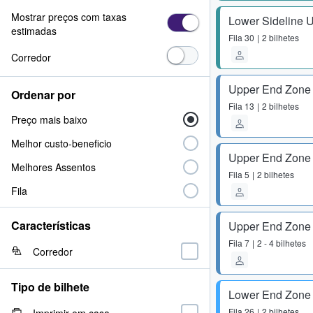
Mostrar preços com taxas
Lower Sideline 
estimadas
Fila
30
2 bilhetes
Corredor
Upper End Zone
Ordenar por
Fila
13
2 bilhetes
Preço mais baixo
Melhor custo-beneficio
Upper End Zone
Melhores Assentos
Fila
5
2 bilhetes
Fila
Características
Upper End Zone
Fila
7
2 - 4 bilhetes
Corredor
Tipo de bilhete
Lower End Zone
Fila
26
2 bilhetes
Imprimir em casa