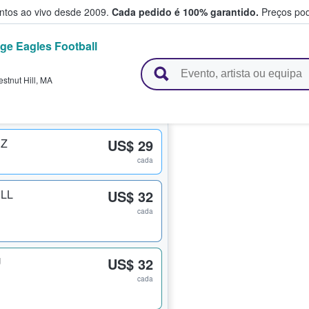
entos ao vivo desde 2009.
Cada pedido é 100% garantido.
Preços pod
ge Eagles Football
e vendem bilhetes
stnut Hill
,
MA
 Z
US$ 29
cada
 LL
US$ 32
cada
U
US$ 32
cada