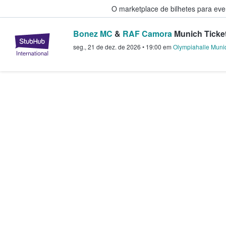
O marketplace de bilhetes para ev
Bonez MC
&
RAF Camora
Munich Ticke
StubHub – onde os fãs compram 
seg., 21 de dez. de 2026
•
19:00
em
Olympiahalle Muni