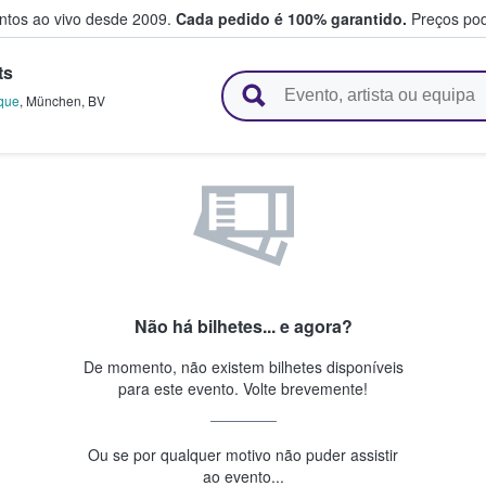
entos ao vivo desde 2009.
Cada pedido é 100% garantido.
Preços pod
ts
e vendem bilhetes
que
,
München
,
BV
Não há bilhetes... e agora?
De momento, não existem bilhetes disponíveis
para este evento. Volte brevemente!
Ou se por qualquer motivo não puder assistir
ao evento...