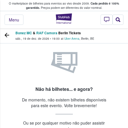
O marketplace de bilhetes para eventos ao vivo desde 2009.
Cada pedido é 100%
 os fãs compram e vendem bilhetes
garantido.
Preços podem ser diferentes do valor nominal.
StubHub – onde o
Menu
Bonez MC
&
RAF Camora
Berlin Tickets
sáb., 19 de dez. de 2026
•
19:00
at
Uber Arena
,
Berlin
,
BE
Não há bilhetes... e agora?
De momento, não existem bilhetes disponíveis
para este evento. Volte brevemente!
Ou se por qualquer motivo não puder assistir