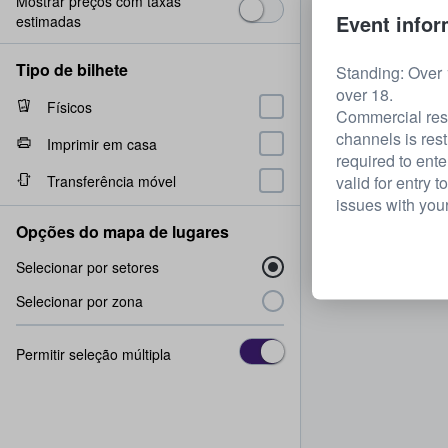
Mostrar preços com taxas
Event infor
estimadas
Tipo de bilhete
Standing: Over 
over 18.
Físicos
Commercial resal
channels is res
Imprimir em casa
required to ente
Transferência móvel
valid for entry 
issues with your
Opções do mapa de lugares
Selecionar por setores
Selecionar por zona
Permitir seleção múltipla