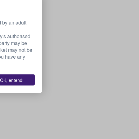
 by an adult
ry's authorised
 party may be
icket may not be
ou have any
OK, entendi