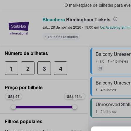
O marketplace de bilhetes para ev
Bleachers
Birmingham Tickets
StubHub – onde os fãs compram 
sáb., 28 de nov. de 2026
•
19:00
em
O2 Academy Birmi
10 bilhetes restantes
Número de bilhetes
Fila
0
1 - 4 bilhetes
1
2
3
4
Preço por bilhete
1 - 4 bilhetes
US$ 97
US$ 434
Unreserved Stall
1 - 2 bilhetes
Filtros populares