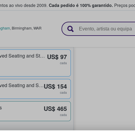
entos ao vivo desde 2009.
Cada pedido é 100% garantido.
Preços pod
e vendem bilhetes
ngham
,
Birmingham
,
WAR
Balcony Unreserved Seating and Standing
US$ 97
cada
Balcony Unreserved Seating and Standing
US$ 154
cada
s
US$ 465
cada