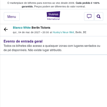
O marketplace de bilhetes para eventos ao vivo desde 2009.
Cada pedido é 100%
 os fãs compram e vendem bilhetes
garantido.
Preços podem ser diferentes do valor nominal.
StubHub – onde o
Menu
Blanco White
Berlin Tickets
qui., 04 de mar. de 2027
•
20:00
at
Huxley's Neue Welt
,
Berlin
,
BE
Evento de entrada geral
Todos os bilhetes dão acesso a quaisquer zonas com lugares sentados ou
de pé disponíveis. Não existe lugar atribuído.