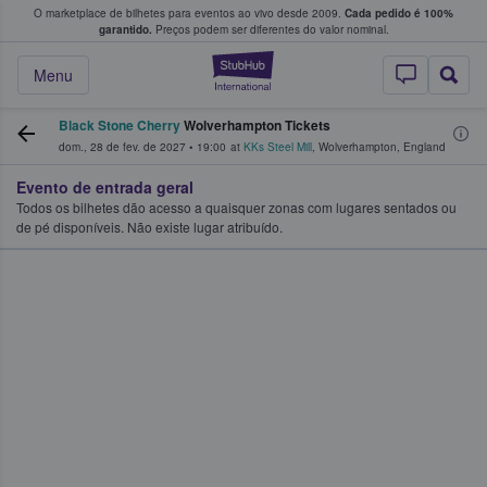
O marketplace de bilhetes para eventos ao vivo desde 2009.
Cada pedido é 100%
 os fãs compram e vendem bilhetes
garantido.
Preços podem ser diferentes do valor nominal.
StubHub – onde o
Menu
Black Stone Cherry
Wolverhampton Tickets
dom., 28 de fev. de 2027
•
19:00
at
KKs Steel Mill
,
Wolverhampton
,
England
Evento de entrada geral
Todos os bilhetes dão acesso a quaisquer zonas com lugares sentados ou
de pé disponíveis. Não existe lugar atribuído.