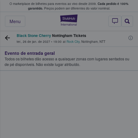
O marketplace de bilhetes para eventos ao vivo desde 2009.
Cada pedido é 100%
 os fãs compram e vendem bilhetes
garantido.
Preços podem ser diferentes do valor nominal.
StubHub – onde o
Menu
Black Stone Cherry
Nottingham Tickets
ter., 26 de jan. de 2027
•
19:00
at
Rock City
,
Nottingham
,
NTT
Evento de entrada geral
Todos os bilhetes dão acesso a quaisquer zonas com lugares sentados ou
de pé disponíveis. Não existe lugar atribuído.