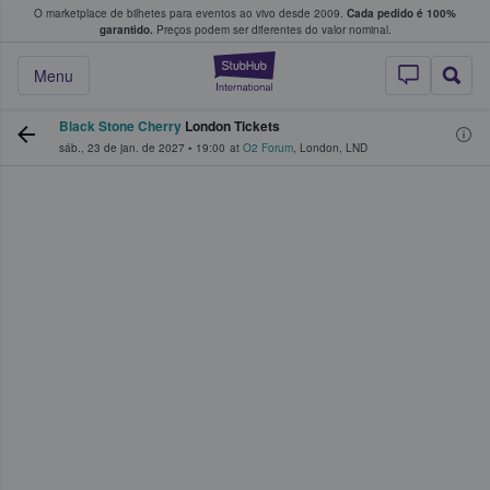
O marketplace de bilhetes para eventos ao vivo desde 2009.
Cada pedido é 100%
 os fãs compram e vendem bilhetes
garantido.
Preços podem ser diferentes do valor nominal.
StubHub – onde o
Menu
Black Stone Cherry
London Tickets
sáb., 23 de jan. de 2027
•
19:00
at
O2 Forum
,
London
,
LND