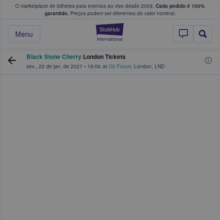
O marketplace de bilhetes para eventos ao vivo desde 2009.
Cada pedido é 100%
 os fãs compram e vendem bilhetes
garantido.
Preços podem ser diferentes do valor nominal.
StubHub – onde o
Menu
Black Stone Cherry
London Tickets
sex., 22 de jan. de 2027
•
19:00
at
O2 Forum
,
London
,
LND