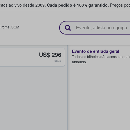
entos ao vivo desde 2009.
Cada pedido é 100% garantido.
Preços pod
e vendem bilhetes
Frome
,
SOM
Evento de entrada geral
US$ 296
Todos os bilhetes dão acesso a quai
cada
atribuído.