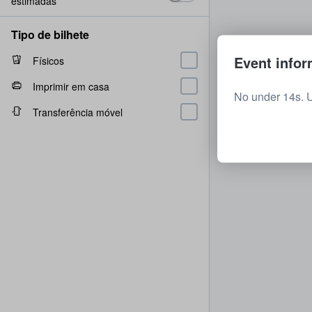
estimadas
Tipo de bilhete
Event infor
Físicos
Imprimir em casa
No under 14s. 
Transferência móvel