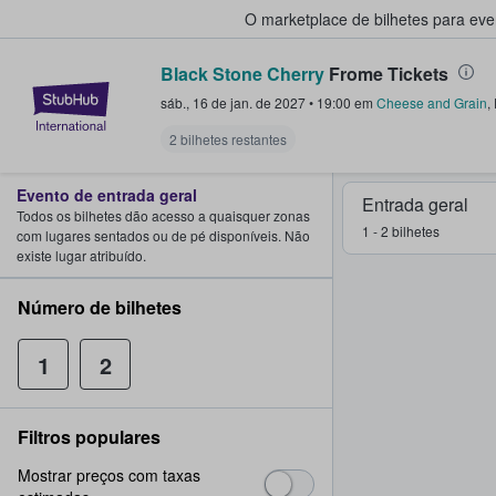
O marketplace de bilhetes para ev
Black Stone Cherry
Frome Tickets
StubHub – onde os fãs compram 
sáb., 16 de jan. de 2027
•
19:00
em
Cheese and Grain
,
2 bilhetes restantes
Evento de entrada geral
Entrada geral
Todos os bilhetes dão acesso a quaisquer zonas
1 - 2 bilhetes
com lugares sentados ou de pé disponíveis. Não
existe lugar atribuído.
Número de bilhetes
1
2
Filtros populares
Mostrar preços com taxas