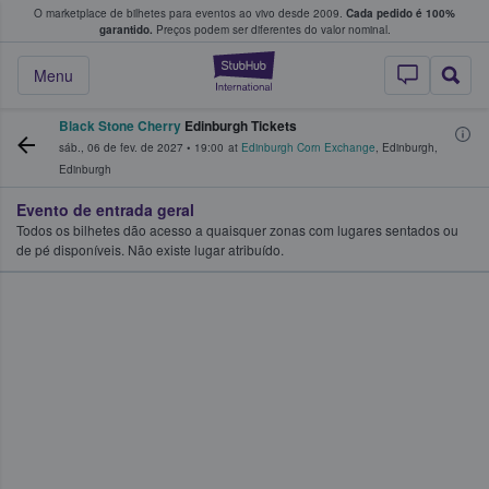
O marketplace de bilhetes para eventos ao vivo desde 2009.
Cada pedido é 100%
 os fãs compram e vendem bilhetes
garantido.
Preços podem ser diferentes do valor nominal.
StubHub – onde o
Menu
Black Stone Cherry
Edinburgh Tickets
sáb., 06 de fev. de 2027
•
19:00
at
Edinburgh Corn Exchange
,
Edinburgh
,
Edinburgh
Evento de entrada geral
Todos os bilhetes dão acesso a quaisquer zonas com lugares sentados ou
de pé disponíveis. Não existe lugar atribuído.