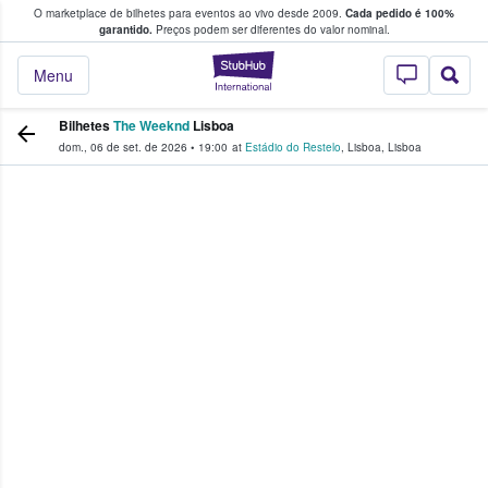
O marketplace de bilhetes para eventos ao vivo desde 2009.
Cada pedido é 100%
 os fãs compram e vendem bilhetes
garantido.
Preços podem ser diferentes do valor nominal.
StubHub – onde o
Menu
Bilhetes
The Weeknd
Lisboa
dom., 06 de set. de 2026
•
19:00
at
Estádio do Restelo
,
Lisboa
,
Lisboa