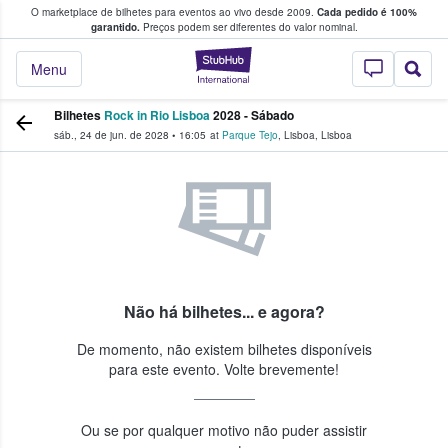
O marketplace de bilhetes para eventos ao vivo desde 2009.
Cada pedido é 100%
 os fãs compram e vendem bilhetes
garantido.
Preços podem ser diferentes do valor nominal.
StubHub – onde o
Menu
Bilhetes
Rock in Rio Lisboa
2028 - Sábado
sáb., 24 de jun. de 2028
•
16:05
at
Parque Tejo
,
Lisboa
,
Lisboa
Não há bilhetes... e agora?
De momento, não existem bilhetes disponíveis
para este evento. Volte brevemente!
Ou se por qualquer motivo não puder assistir