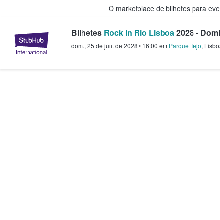
O marketplace de bilhetes para ev
Bilhetes
Rock in Rio Lisboa
2028 - Dom
StubHub – onde os fãs compram 
dom., 25 de jun. de 2028
•
16:00
em
Parque Tejo
,
Lisbo