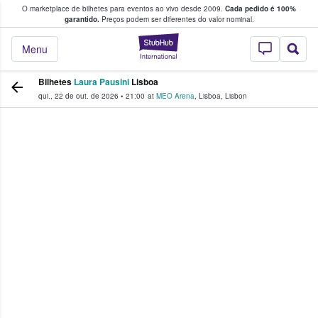
O marketplace de bilhetes para eventos ao vivo desde 2009.
Cada pedido é 100%
 os fãs compram e vendem bilhetes
garantido.
Preços podem ser diferentes do valor nominal.
StubHub – onde o
Menu
Bilhetes
Laura Pausini
Lisboa
qui., 22 de out. de 2026
•
21:00
at
MEO Arena
,
Lisboa
,
Lisbon