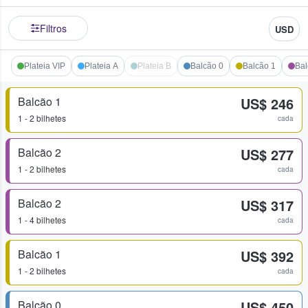
Filtros
USD
Plateia VIP
Plateia A
Plateia B
Balcão 0
Balcão 1
Bal
Balcão 1
US$ 246
1 - 2 bilhetes
cada
Balcão 2
US$ 277
1 - 2 bilhetes
cada
Balcão 2
US$ 317
1 - 4 bilhetes
cada
Balcão 1
US$ 392
1 - 2 bilhetes
cada
Balcão 0
US$ 450