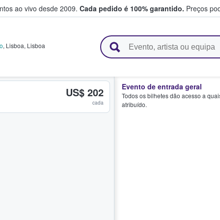
entos ao vivo desde 2009.
Cada pedido é 100% garantido.
Preços pod
e vendem bilhetes
vo
,
Lisboa
,
Lisboa
Evento de entrada geral
US$ 202
Todos os bilhetes dão acesso a quai
cada
atribuído.