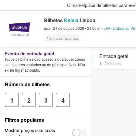
O marketplace de bilhetes para ev
Bilhetes
Kelela
Lisboa
StubHub – onde os fãs compram 
qua., 21 de out. de 2026
•
21:00
em
LAV - Lisboa ao Vi
4 bilhetes restantes
Evento de entrada geral
Entrada geral
Todos os bilhetes dão acesso a quaisquer zonas
1 - 4 bilhetes
com lugares sentados ou de pé disponíveis. Não
existe lugar atribuído.
Número de bilhetes
1
2
3
4
Filtros populares
Mostrar preços com taxas