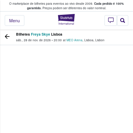
O marketplace de bilhetes para eventos ao vivo desde 2009.
Cada pedido é 100%
 os fãs compram e vendem bilhetes
garantido.
Preços podem ser diferentes do valor nominal.
StubHub – onde o
Menu
Bilhetes
Freya Skye
Lisboa
sáb., 28 de nov. de 2026
•
20:00
at
MEO Arena
,
Lisboa
,
Lisbon