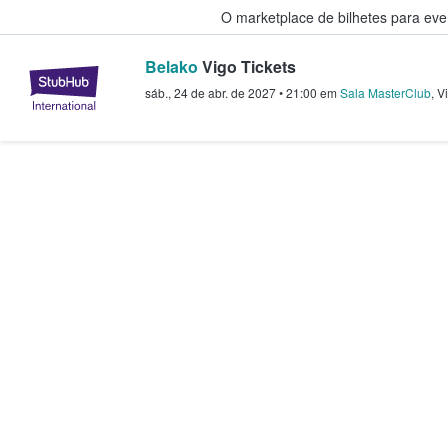
O marketplace de bilhetes para ev
Belako
Vigo Tickets
StubHub – onde os fãs compram 
sáb., 24 de abr. de 2027
•
21:00
em
Sala MasterClub
,
V