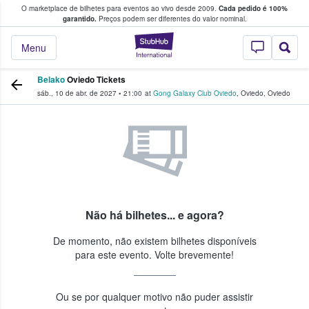
O marketplace de bilhetes para eventos ao vivo desde 2009.
Cada pedido é 100%
 os fãs compram e vendem bilhetes
garantido.
Preços podem ser diferentes do valor nominal.
StubHub – onde o
Menu
Belako
Oviedo Tickets
sáb., 10 de abr. de 2027
•
21:00
at
Gong Galaxy Club Oviedo
,
Oviedo
,
Oviedo
Não há bilhetes... e agora?
De momento, não existem bilhetes disponíveis
para este evento. Volte brevemente!
Ou se por qualquer motivo não puder assistir