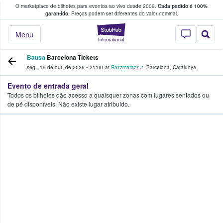
O marketplace de bilhetes para eventos ao vivo desde 2009.
Cada pedido é 100%
 os fãs compram e vendem bilhetes
garantido.
Preços podem ser diferentes do valor nominal.
StubHub – onde o
Menu
Bausa
Barcelona Tickets
seg., 19 de out. de 2026
•
21:00
at
Razzmatazz 2
,
Barcelona
,
Catalunya
Evento de entrada geral
Todos os bilhetes dão acesso a quaisquer zonas com lugares sentados ou
de pé disponíveis. Não existe lugar atribuído.