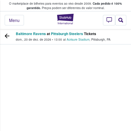
O marketplace de bilhetes para eventos ao vivo desde 2009.
Cada pedido é 100%
 os fãs compram e vendem bilhetes
garantido.
Preços podem ser diferentes do valor nominal.
StubHub – onde o
Menu
Baltimore Ravens
at
Pittsburgh Steelers
Tickets
dom., 20 de dez. de 2026
•
13:00
at
Acrisure Stadium
,
Pittsburgh
,
PA