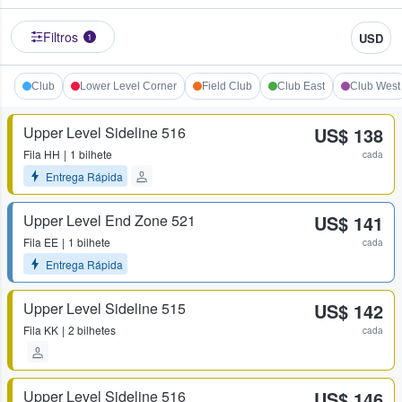
Filtros
USD
1
Club
Lower Level Corner
Field Club
Club East
Club West
Upper Level Sideline 516
US$ 138
Fila
HH
1 bilhete
cada
Entrega Rápida
Upper Level End Zone 521
US$ 141
Fila
EE
1 bilhete
cada
Entrega Rápida
Upper Level Sideline 515
US$ 142
Fila
KK
2 bilhetes
cada
Upper Level Sideline 516
US$ 146