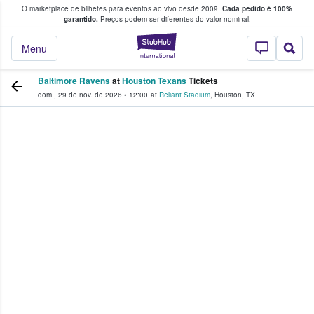
O marketplace de bilhetes para eventos ao vivo desde 2009.
Cada pedido é 100%
 os fãs compram e vendem bilhetes
garantido.
Preços podem ser diferentes do valor nominal.
StubHub – onde o
Menu
Baltimore Ravens
at
Houston Texans
Tickets
dom., 29 de nov. de 2026
•
12:00
at
Reliant Stadium
,
Houston
,
TX