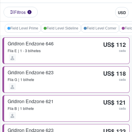
Filtros
USD
1
Field Level Prime
Field Level Sideline
Field Level Corner
Fiel
Gridiron Endzone 646
US$ 112
Fila
E
1 - 3 bilhetes
cada
Gridiron Endzone 623
US$ 118
Fila
G
1 bilhete
cada
Gridiron Endzone 621
US$ 121
Fila
B
1 bilhete
cada
Gridiron Endzone 623
US$ 123