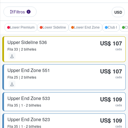
Filtros
USD
1
Lower Premium
Lower Sideline
Lower End Zone
Club I
Cl
Upper Sideline 536
US$ 107
Fila
33
2 bilhetes
cada
Upper End Zone 551
US$ 107
Fila
25
2 bilhetes
cada
Upper End Zone 533
US$ 109
Fila
35
1 - 2 bilhetes
cada
Upper End Zone 523
US$ 109
Fila
35
1 - 2 bilhetes
cada