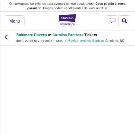
O marketplace de bilhetes para eventos ao vivo desde 2009.
Cada pedido é 100%
 os fãs compram e vendem bilhetes
garantido.
Preços podem ser diferentes do valor nominal.
StubHub – onde o
Menu
Baltimore Ravens
at
Carolina Panthers
Tickets
dom., 22 de nov. de 2026
•
13:00
at
Bank of America Stadium
,
Charlotte
,
NC