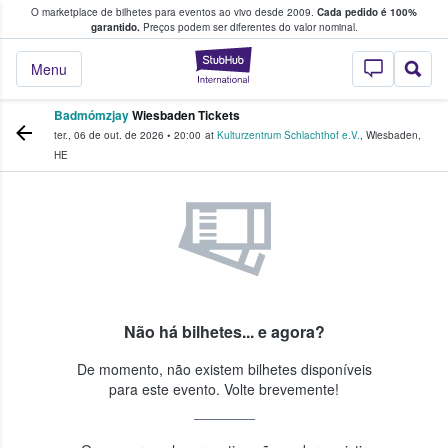
O marketplace de bilhetes para eventos ao vivo desde 2009.
Cada pedido é 100%
 os fãs compram e vendem bilhetes
garantido.
Preços podem ser diferentes do valor nominal.
StubHub – onde o
Menu
Badmómzjay
Wiesbaden Tickets
ter., 06 de out. de 2026
•
20:00
at
Kulturzentrum Schlachthof e.V.
,
Wiesbaden
,
HE
Não há bilhetes... e agora?
De momento, não existem bilhetes disponíveis
para este evento. Volte brevemente!