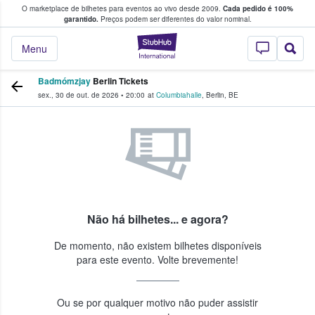
O marketplace de bilhetes para eventos ao vivo desde 2009.
Cada pedido é 100%
 os fãs compram e vendem bilhetes
garantido.
Preços podem ser diferentes do valor nominal.
StubHub – onde o
Menu
Badmómzjay
Berlin Tickets
sex., 30 de out. de 2026
•
20:00
at
Columbiahalle
,
Berlin
,
BE
Não há bilhetes... e agora?
De momento, não existem bilhetes disponíveis
para este evento. Volte brevemente!
Ou se por qualquer motivo não puder assistir