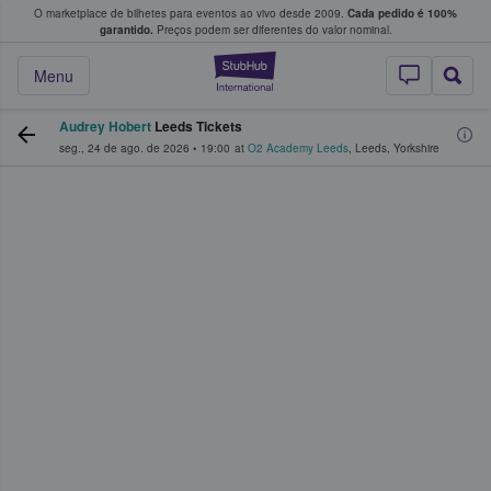
O marketplace de bilhetes para eventos ao vivo desde 2009.
Cada pedido é 100%
 os fãs compram e vendem bilhetes
garantido.
Preços podem ser diferentes do valor nominal.
StubHub – onde o
Menu
Audrey Hobert
Leeds Tickets
seg., 24 de ago. de 2026
•
19:00
at
O2 Academy Leeds
,
Leeds
,
Yorkshire