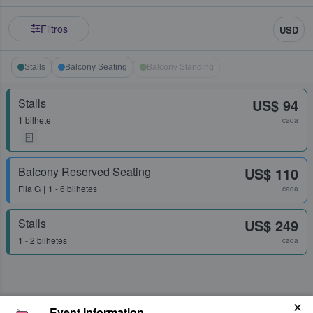
Filtros
USD
Stalls
Balcony Seating
Balcony Standing
Stalls
US$ 94
1 bilhete
cada
Balcony Reserved Seating
US$ 110
Fila
G
1 - 6 bilhetes
cada
Stalls
US$ 249
1 - 2 bilhetes
cada
Event Information