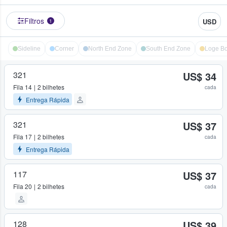
Filtros
USD
1
Sideline
Corner
North End Zone
South End Zone
Loge B
321
US$ 34
Fila
14
2 bilhetes
cada
Entrega Rápida
321
US$ 37
Fila
17
2 bilhetes
cada
Entrega Rápida
117
US$ 37
Fila
20
2 bilhetes
cada
128
US$ 39