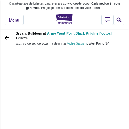
O marketplace de bilhetes para eventos ao vivo desde 2009.
Cada pedido é 100%
 os fãs compram e vendem bilhetes
garantido.
Preços podem ser diferentes do valor nominal.
StubHub – onde o
Menu
Bryant Bulldogs at
Army West Point Black Knights Football
Tickets
sáb., 05 de set. de 2026
•
a definir
at
Michie Stadium
,
West Point
,
NY