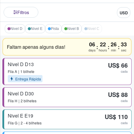
Filtros
USD
Nivel D
Nivel E
Pista
Nivel B
Nivel C
06
22
26
33
:
:
:
Faltam apenas alguns dias!
days
hours
min
sec
Nivel D D13
US$ 66
Fila
A
1 bilhete
cada
Entrega Rápida
Nivel D D30
US$ 88
Fila
H
2 bilhetes
cada
Nivel E E19
US$ 110
Fila
G
2 - 4 bilhetes
cada