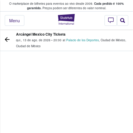
O marketplace de bilhetes para eventos ao vivo desde 2009.
Cada pedido é 100%
 os fãs compram e vendem bilhetes
garantido.
Preços podem ser diferentes do valor nominal.
StubHub – onde o
Menu
Arcángel Mexico City Tickets
qui., 13 de ago. de 2026
•
20:00
at
Palacio de los Deportes
,
Ciudad de México
,
Ciudad de México