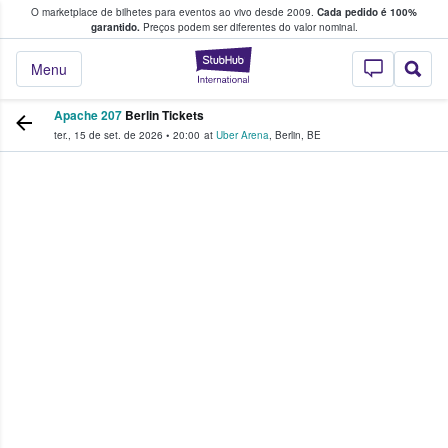
O marketplace de bilhetes para eventos ao vivo desde 2009.
Cada pedido é 100%
 os fãs compram e vendem bilhetes
garantido.
Preços podem ser diferentes do valor nominal.
StubHub – onde o
Menu
Apache 207
Berlin Tickets
ter., 15 de set. de 2026
•
20:00
at
Uber Arena
,
Berlin
,
BE