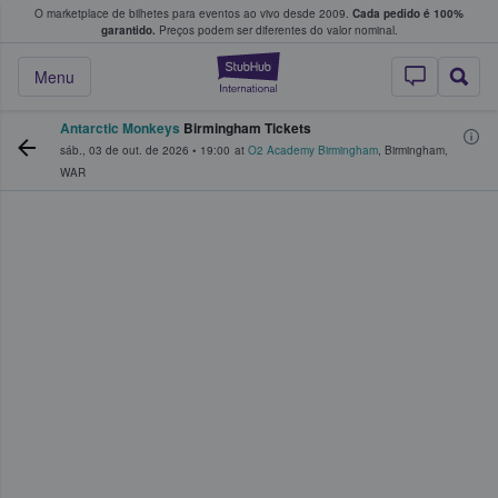
O marketplace de bilhetes para eventos ao vivo desde 2009.
Cada pedido é 100%
 os fãs compram e vendem bilhetes
garantido.
Preços podem ser diferentes do valor nominal.
StubHub – onde o
Menu
Antarctic Monkeys
Birmingham Tickets
sáb., 03 de out. de 2026
•
19:00
at
O2 Academy Birmingham
,
Birmingham
,
WAR