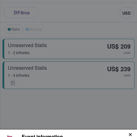
Filtros
USD
Stalls
Balcony
Unreserved Stalls
US$ 209
1 - 2 bilhetes
cada
Unreserved Stalls
US$ 239
1 - 4 bilhetes
cada
Event information