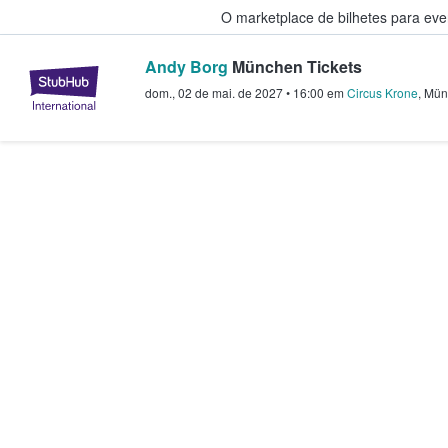
O marketplace de bilhetes para ev
Andy Borg
München Tickets
StubHub – onde os fãs compram 
dom., 02 de mai. de 2027
•
16:00
em
Circus Krone
,
Mün