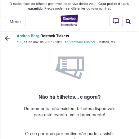
O marketplace de bilhetes para eventos ao vivo desde 2009.
Cada pedido é 100%
 os fãs compram e vendem bilhetes
garantido.
Preços podem ser diferentes do valor nominal.
StubHub – onde o
Menu
Andrea Berg
Rostock Tickets
qui., 11 de nov. de 2027
•
19:30
at
Stadthalle Rostock
,
Rostock
,
MV
Não há bilhetes... e agora?
De momento, não existem bilhetes disponíveis
para este evento. Volte brevemente!
Ou se por qualquer motivo não puder assistir