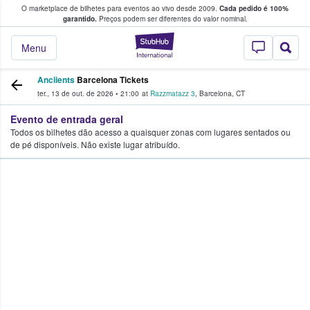
O marketplace de bilhetes para eventos ao vivo desde 2009.
Cada pedido é 100%
 os fãs compram e vendem bilhetes
garantido.
Preços podem ser diferentes do valor nominal.
StubHub – onde o
Menu
Anciients
Barcelona Tickets
ter., 13 de out. de 2026
•
21:00
at
Razzmatazz 3
,
Barcelona
,
CT
Evento de entrada geral
Todos os bilhetes dão acesso a quaisquer zonas com lugares sentados ou
de pé disponíveis. Não existe lugar atribuído.